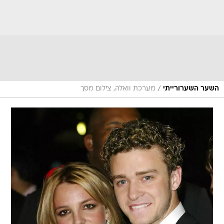
/
השער השערורייתי
מערכת וואלה, צילום מסך