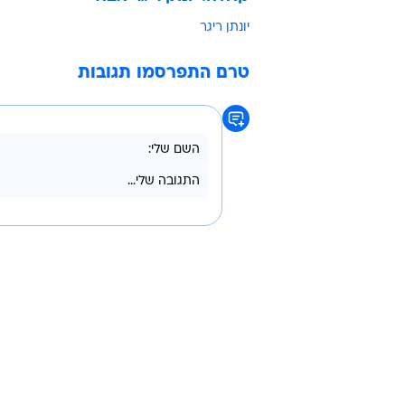
בין הפנים המוכרות שהסכימו להיפתח ו
עפר שכטר ומירי בוהדנה. יש למה לצ
וואלה! סלבס מדברת אל איברי מין מ
עוד בסמול טוק: שלומי שבן מתוודה 
קולולו: יונתן ריגר אבא
יונתן ריגר
טרם התפרסמו תגובות