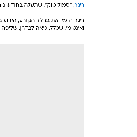
ברלד עם דילד
וואלה! סלבס
11.8.2012 / 21:00
במהלך צילומי העונה השנייה של
דילדו כשהוא עושה חיקוי של סל
ירון ברלד
, התגלית הכי שווה של "אר
ריגר
, "סמול טוק", שתעלה בחודש נובמ
ריגר הזמין את ברלד הקורע, הידוע ב
ואינטימי, שכלל, כיאה לבדרן, שליפה ש