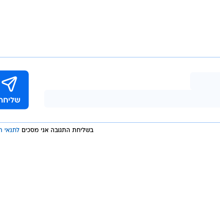
להיחשף, נטולי דילדו, מול ריגר המוכשר היו גם עידו רוזנב
פות.
גומי רק כשהיא ממש בודדה ואף אחד אחר לא מוכן לענות ל
על הג'וינט הראשון מאמא