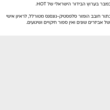
ו?
 "סמול טוק" המצויינת ברלד הפתיע את ריגר ושלף
ב אחר. רוצים לדעת של מי? וואלה! סלבס בשוק
ץ נהדרת", הוזמן להשתתף בצילומי תכנית הראיונות של
יונת
בר בערוץ הבידור הישראלי של HOT.
תור חובב הומור סלפסטיק-נונסנס מטורלל, לראיון אישי
ל אביזרים שונים ואין ספור חיקויים ושיגועים.