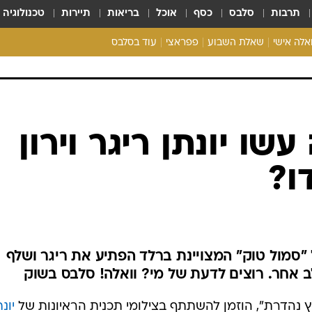
תרבות
סלבס
כסף
אוכל
בריאות
תיירות
טכנולוגיה
ואלה אישי
שאלת השבוע
פפראצי
עוד בסלבס
ריאליטי צ'ק
אונלי פאן
בית המלוכה
כל הכתבות
רכלו לנו
שו יונתן ריגר וירון