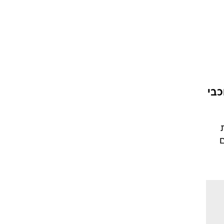
כבי
ם