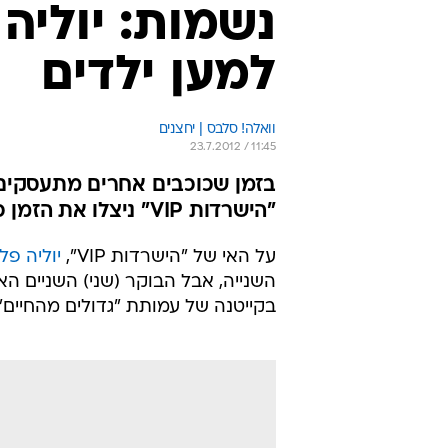
נשמות: יוליה 
למען ילדים
וואלה! סלבס | יחצנים
23.7.2012 / 11:45
בזמן שכוכבים אחרים מתעסקים ב
"הישרדות VIP" ניצלו את הזמן כדי לשעשע ילדים חולים. וואלה! סלבס נשמה
על האי של "הישרדות VIP",
יוליה פל
השנייה, אבל הבוקר (שני) השניים 
בקייטנה של עמותת "גדולים מהחיים".