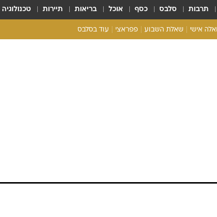
תרבות
סלבס
כסף
אוכל
בריאות
תיירות
טכנולוגיה
ואלה אישי
שאלת השבוע
פפראצי
עוד בסלבס
ריאליטי צ'ק
אונלי פאן
בית המלוכה
כל הכתבות
רכלו לנו