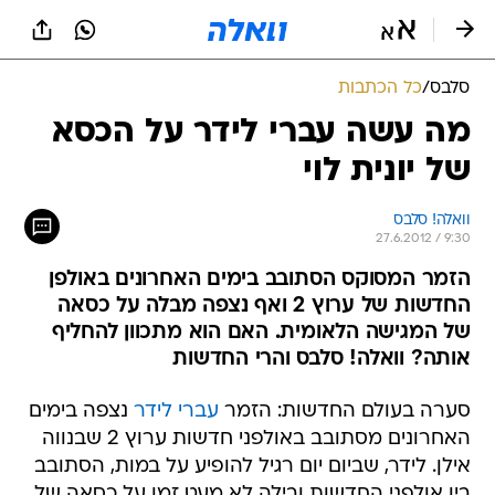
סלבס
/
כל הכתבות
מה עשה עברי לידר על הכסא
של יונית לוי
וואלה! סלבס
27.6.2012 / 9:30
הזמר המסוקס הסתובב בימים האחרונים באולפן
החדשות של ערוץ 2 ואף נצפה מבלה על כסאה
של המגישה הלאומית. האם הוא מתכוון להחליף
אותה? וואלה! סלבס והרי החדשות
סערה בעולם החדשות: הזמר
עברי לידר
נצפה בימים
האחרונים מסתובב באולפני חדשות ערוץ 2 שבנווה
אילן. לידר, שביום יום רגיל להופיע על במות, הסתובב
בין אולפני החדשות ובילה לא מעט זמן על כסאה של