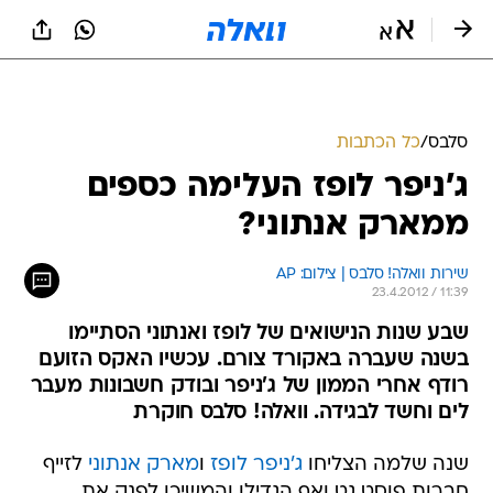
סלבס
/
כל הכתבות
ג'ניפר לופז העלימה כספים
ממארק אנתוני?
שירות וואלה! סלבס | צילום: AP
23.4.2012 / 11:39
שבע שנות הנישואים של לופז ואנתוני הסתיימו
בשנה שעברה באקורד צורם. עכשיו האקס הזועם
רודף אחרי הממון של ג'ניפר ובודק חשבונות מעבר
לים וחשד לבגידה. וואלה! סלבס חוקרת
שנה שלמה הצליחו
ג'ניפר לופז
ו
מארק אנתוני
לזייף
חברות פוסט גט ואף הגדילו והמשיכו לפנק את