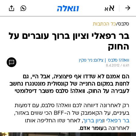
סלבס
/
כל הכתבות
בר רפאלי וציון ברוך עוברים על
החוק
וואלה! סלבס  | צילום: ניר פקין
8.4.2012 / 6:41
הם אמנם לא שדדו אף פיצוציה, אבל היי, גם
לחנות במקום החנייה של קונסולית מונטנגרו נחשב
לעבירה על החוק. וואלה! סלבס משבר דיפלומטי
רק לאחרונה דיווחה לכם וואלה! סלבס, עם דמעות
בעיניים, על הקאמבק של ה-BFF הכי שווים באזור,
בר רפאלי
ו
ציון ברוך
, לאחר שזו החליפה אותו
לאחרונה ב
עומר אדם
.