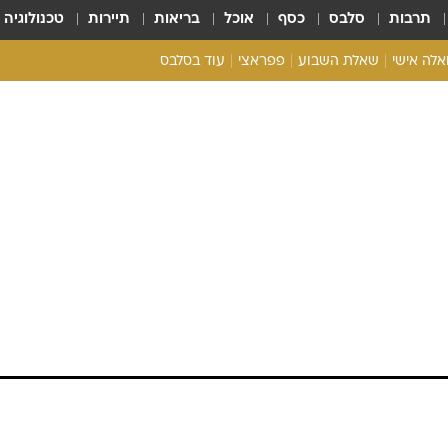
תרבות
סלבס
כסף
אוכל
בריאות
תיירות
טכנולוגיה
ואלה אישי
שאלת השבוע
פפראצי
עוד בסלבס
ריאליטי צ'ק
אונלי פאן
בית המלוכה
כל הכתבות
רלי וילנאי עברה
רכלו לנו
מדלקת הריאות שתקפה אותה, אורלי וילנאי עברה
ית החולים. וואלה! סלבס התקף חרדה
מדלקת הריאות הקשה שתקפה אותה בדצמבר האחרון,
אור