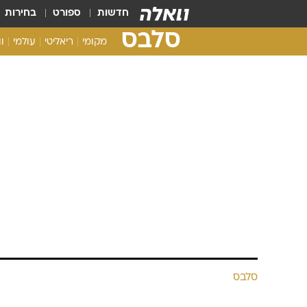
חדשות
ספורט
בחירות
סלבס
מקומי
ריאליטי
עולמי
ו
סלבס
רק בריאות: או
אירוע לב
וואלה! סלבס | צילום: רפי דלויה
3.4.2012 / 8:07
רק כמה חודשים לאחר שהחלימה 
אמש (ב') אירוע לב והובהלה לב
חודשים ספורים אחרי שהתאוששה 