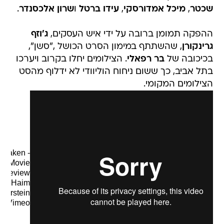
שכטר
,
מיכל אמדורסקי
,
עידו ברטל
ו
שרון אלכסנדר
.
ההפקה תמומן ברובה על ידי איש העסקים,
ג'וזף
גרינקורן
, שהשתתף במימון הסרט הכושל ,"סשן",
בכיכובה של
בר רפאלי
. הצילומים יחלו בקרוב ויערכו
בתל אביב, כך ששום ניחוח הוליוודי לא ידלוף מהסט
הצילומים המקומי.
istaken -
Movie
Preview
rom
Haim
lberstein
on
Vimeo