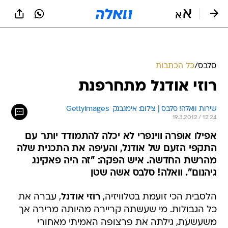
סלבס
/
כל הכתבות
רוזי אודנל מתחרפנת
שירות וואלה! סלבס | צילום: אימגבנק  GettyImages
19.3.2012 / 12:24
אפילו אופרה ווינפרי לא יכלה להתמודד יותר עם
התקפי הזעם של אודנל, והעיפה את התכנית שלה
מהרשת החדשה. איש הפקה: "זה היה פאקינג
גיהנום". וואלה! סלבס אשה שטן
הלסבית הכי זועמת בטלוויזיה,
רוזי אודנל
, עברה את
כל הגבולות. מי שעשתה קריירה מהיותה מרירה אך
משעשעת, גילתה את פרצופה האמיתי מאחורי