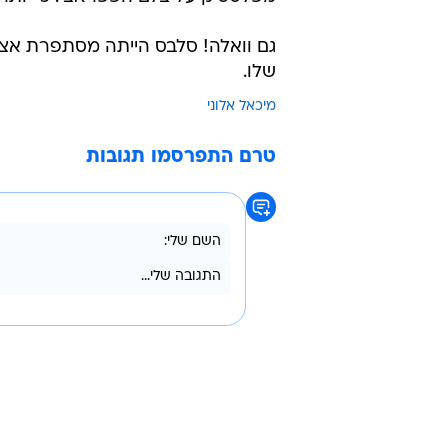
/
ת'שארו, קטעים איתי
ניר פקין
בזמן שאלוני רבץ על כסא הספר, הגיע
מפלסטיק על צלם הפפראצי. כי יותר 
גם וואלה! סלבס הייתה מסתפרת אצל 
שלו.
מיכאל אלוני
טרם התפרסמו תגובות