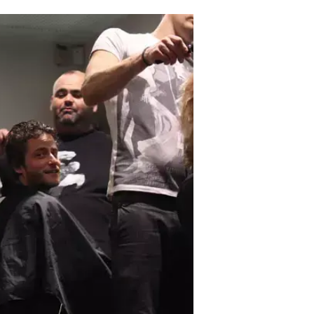
וואלה! סלבס | צילום: ניר פקין
25.2.2012 / 22:00
המנחה הכי שווה על המסך הגיע
עצמו בתספורת חדשה. סתם, שיה
מיכאל אלוני
הוא ללא ספק המנחה הכי
חתיך הורס שגורם לכם לרייר, גם מנחה The Voice מבין שבשביל להיות יפה צריך 