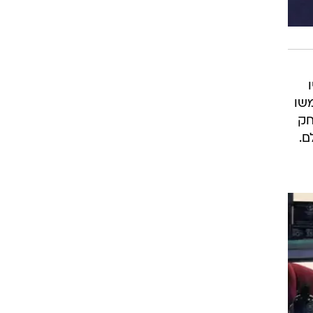
שו
חק
ם.