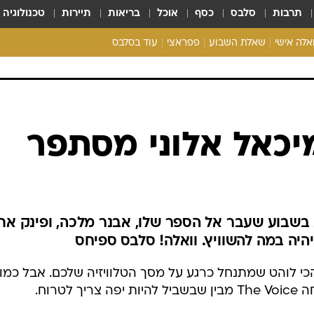
תרבות
סלבס
כסף
אוכל
בריאות
תיירות
טכנולוגיה
ואלה אישי
שאלת השבוע
פפראצי
עוד בסלבס
ריאליטי צ'ק
אונלי פאן
בית המלוכה
כל הכתבות
רכלו לנו