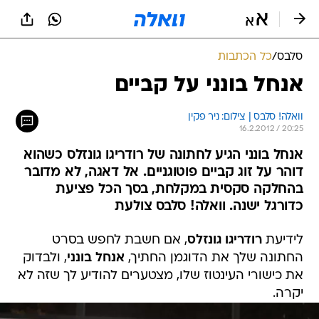
סלבס
/
כל הכתבות
אנחל בונני על קביים
וואלה! סלבס | צילום: ניר פקין
16.2.2012 / 20:25
אנחל בונני הגיע לחתונה של רודריגו גונזלס כשהוא
דוהר על זוג קביים פוטוגניים. אל דאגה, לא מדובר
בהחלקה סקסית במקלחת, בסך הכל פציעת
כדורגל ישנה. וואלה! סלבס צולעת
לידיעת
רודריגו גונזלס
, אם חשבת לחפש בסרט
החתונה שלך את הדוגמן החתיך,
אנחל בונני
, ולבדוק
את כישורי העינטוז שלו, מצטערים להודיע לך שזה לא
יקרה.