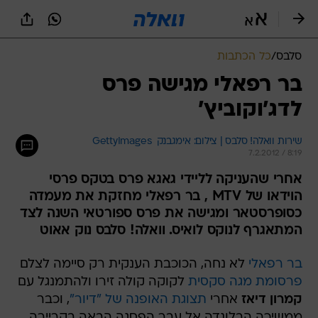
סלבס
/
כל הכתבות
בר רפאלי מגישה פרס
לדג'וקוביץ'
שירות וואלה! סלבס | צילום: אימגבנק  GettyImages
7.2.2012 / 8:19
אחרי שהעניקה לליידי גאגא פרס בטקס פרסי
הוידאו של MTV , בר רפאלי מחזקת את מעמדה
כסופרסטאר ומגישה את פרס ספורטאי השנה לצד
המתאגרף לנוקס לואיס. וואלה! סלבס נוק אאוט
בר רפאלי
לא נחה, הכוכבת הענקית רק סיימה לצלם
פרסומת מגה סקסית
לקוקה קולה זירו ולהתמנגל עם
קמרון דיאז
אחרי
תצוגת האופנה של "דיור"
, וכבר
ממשיכה הבלונדה אל עבר הפסגה הבאה בקריירה