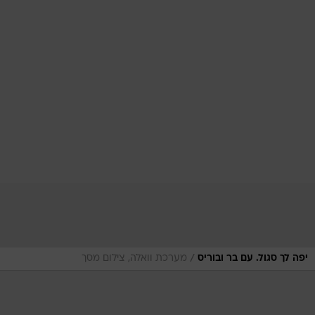
/
יפה לך סגול. עם בר ובוריס
מערכת וואלה, צילום מסך