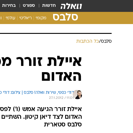
חדשות
ספורט
בחירות
סלבס
מקומי
ריאליטי
עולמי
ו
סלבס
/
כל הכתבות
איילת זורר מ
האדום
דודי כספי, 
שירות וואלה! סלבס | צילום: דודי כספי, magesbank
27.1.2012 / 11:01
איילת זורר הגיעה אמש (ו') ל
האדום לצד דיאן קיטון. השתיים 
סלבס סטארית