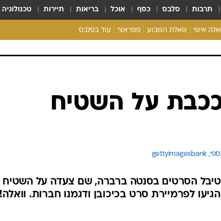
תרבות
סלבס
כסף
אוכל
בריאות
תיירות
טכנולוגיה
ואלה אישי
שאלת השבוע
פפראצי
עוד בסלבס
ריאליטי צ'ק
אונלי פאן
בית המלוכה
כל הכתבות
ככבת על השטיח
רכלו לנו
gettyi 
פסטיבל הסרטים בסנטה ברברה, שם צעדה על השטיח
הגיעו לפרמיירת סרט בכיכובן ודגמנו חברות. וואלה!