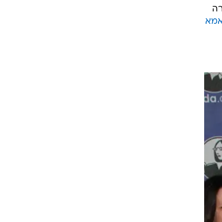
רה
מא