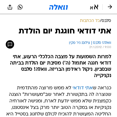
סלבס
/
כל הכתבות
אתי דודאי חוגגת יום הולדת
וואלה! סלבס | צילום: ניר פקין
21.1.2012 / 9:00
למרות השמועות על מצבה הכלכלי הרעוע, אתי
דודאי חגגה אתמול (ה') מסיבת יום הולדת בביתה
שבסביון. ניקול ראידמן הבריזה. וואלה! סלבס
נקניקייה
כנראה ש
אתי דודאי
לא ממש מרוצה מהתדמית
שנוצרה לה בתקשורת. לאחר שב"מעושרות" הוצגה
כקמצנית שלא ממש יודעת לארח, ומגישה לאורחיה
נקניקיות או במקרה הטוב יותר מרק בצל אינסטנט,
החליטה המעושרת להוכיח לכולם שלחגוג בסטייל היא