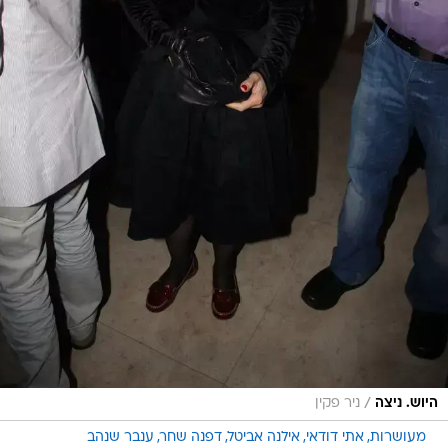
/
היוש. ניצה
ניר פקין
מעושרות
אתי דודאי
אילנה אביטל
דפנה שחר
ענבר שנהב