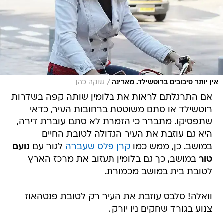
/
אין יותר סיבובים ברוטשילד. מארינה
שוקה כהן
אם התרגלתם לראות את בלומין שותה קפה בשדרות
רוטשילד או סתם משוטטת ברחובות העיר, כדאי
שתפסיקו. מתברר כי הזמרת לא סתם עוברת דירה,
היא גם עוזבת את העיר הגדולה לטובת החיים
במושב. כן, ממש כמו
קרן פלס שעברה
לגור עם
נועם
טור
במושב, כך גם בלומין תעזוב את מרכז הארץ
לטובת בית במושב מכמורת.
וואלה! סלבס עוזבת את העיר רק לטובת פנטהאוז
צנוע בגורד שחקים ניו יורקי.