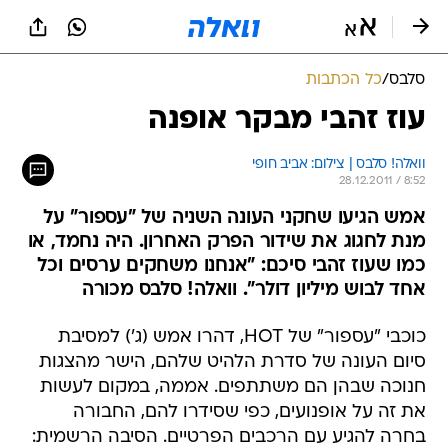
סלבס
/
כל הכתבות
עוז זהבי מבקר אופנה
וואלה! סלבס | צילום: אביב חופי
28.12.2011 / 8:52
אמש הגיעו שחקני העונה השניה של "עספור" על
מנת לחגוג את שידור הפרק האחרון. היה נחמד, או
כמו שעוז זהבי סיכם: "אנחנו משחקים ערסים וכל
אחד לבוש מיליון דולר". וואלה! סלבס מכורה
כוכבי "עספור" של HOT, דהרו אמש (ג') למסיבת
סיום העונה של סדרת הלהיט שלהם, הישר מהצגות
חנוכה שבהן הם משתתפים. אממה, במקום לעשות
את זה על אופנועים, כפי שסידרו להם, החבורה
בחרה להגיע עם הרכבים הפרטיים. הסיבה הרשמית: