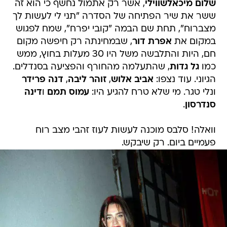
שלום מיכאלשווילי
, אשר רק אתמול נחשף כי הוא זה
ששר את שיר הפתיחה של הסדרה "תני לי לעשות לך
מצברוח", תחת שם הבמה "קובי יפרח", שמח לפגוש
במקום את
אפרת דור
, שבמחינתה רק חיפשה מקום
חם, היות והתלבשה משל היו 30 מעלות בחוץ, ממש
כמו
גל גדות
, שהתעלמה מהחורף והפציעה בסנדלים.
הגיוני. עוד נצפו:
אביב אלוש
,
זוהר ליבה
,
דנה פרידר
ונלי טגר. מי שלא טרח להגיע היו:
עמוס תמם
ו
דינה
סנדרסון
.
וואלה! סלבס מוכנה לעשות לעוז זהבי מצב רוח
פעמיים ביום. רק שיבקש.