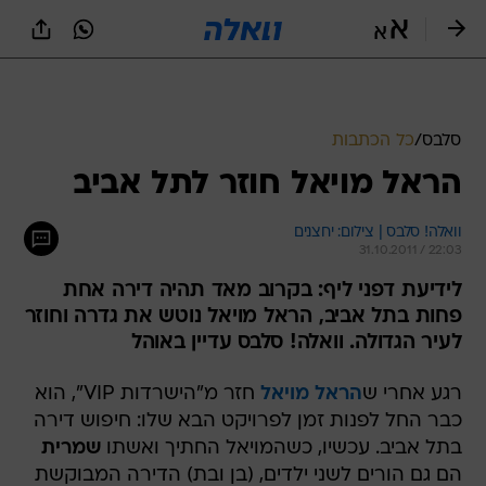
סלבס
/
כל הכתבות
הראל מויאל חוזר לתל אביב
וואלה! סלבס | צילום: יחצנים
31.10.2011 / 22:03
לידיעת דפני ליף: בקרוב מאד תהיה דירה אחת
פחות בתל אביב, הראל מויאל נוטש את גדרה וחוזר
לעיר הגדולה. וואלה! סלבס עדיין באוהל
רגע אחרי ש
הראל מויאל
חזר מ"הישרדות VIP", הוא
כבר החל לפנות זמן לפרויקט הבא שלו: חיפוש דירה
בתל אביב. עכשיו, כשהמויאל החתיך ואשתו
שמרית
הם גם הורים לשני ילדים, (בן ובת) הדירה המבוקשת