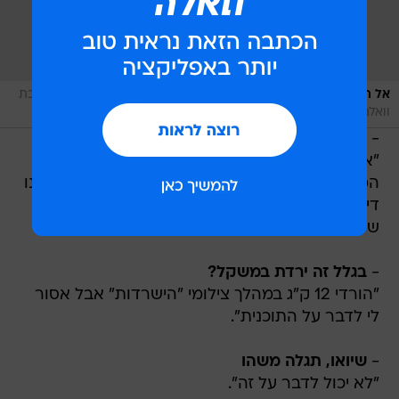
/
אל תהיו כאלה, תעשו לו הנחת סלב בשכירות. הראל ושמרית
מערכת
וואלה, צילום מסך
-
הראל, דירת שותפים בפלורנטין זה בסדר?
"אני ושמרית רוצים למצוא דירה בתל אביב אבל
המחירים בלתי אפשריים, וכרגע זה בגדר רעיון. יש לנו
דירה מקסימה בגדרה אבל הנסיעות בגלל העבודה
שלי מחייבים מעבר למרכז".
-
בגלל זה ירדת במשקל?
"הורדי 12 ק"ג במהלך צילומי "הישרדות" אבל אסור
לי לדבר על התוכנית".
-
שיואו, תגלה משהו
"לא יכול לדבר על זה".