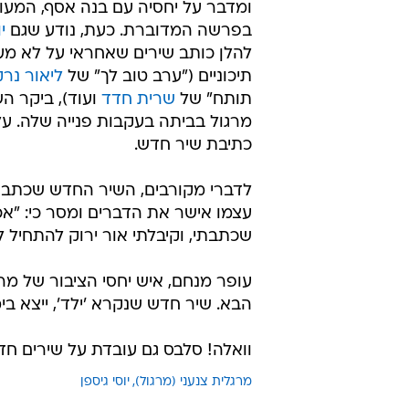
ומדבר על יחסיה עם בנה אסף, המעור
בפרשה המדוברת. כעת, נודע שגם
י
להלן כותב שירים שאחראי על לא מעט
תיכוניים ("ערב טוב לך" של
ליאור נרק
תותח" של
שרית חדד
ועוד), ביקר ה
מרגול בביתה בעקבות פנייה שלה. ע
כתיבת שיר חדש.
לדברי מקורבים, השיר החדש שכתב לה 
עצמו אישר את הדברים ומסר כי: "אכ
שכתבתי, וקיבלתי אור ירוק להתחיל ל
עופר מנחם, איש יחסי הציבור של מר
הבא. שיר חדש שנקרא 'ילד', ייצא בי
וואלה! סלבס גם עובדת על שירים חד
מרגלית צנעני (מרגול)
יוסי גיספן