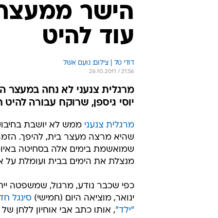
הישר ממעצר ב
עוד להיט
דודי טל | צילום: נועם אשל
26.10.2011 / 21:56
מרגלית צנעני לא נחה במעצר ה
יוסי גיספן, שרוקח עבורה להיט 
מרגלית צנעני
ממש לא יושבת בחיבוק 
שהיא מרצה מעצר בית, להיפך. הזמ
שמואשמת בימים אלה בסחיטה באיומי
מנצלת את הימים בבית ועומלת על א
כפי שכבר נודע, מרגול, שמשפטה יי
ינואר, מוציאה היום (חמישי)
סינגל ח
"ילד"
, אותו כתב אבי אוחיון ללחן של 