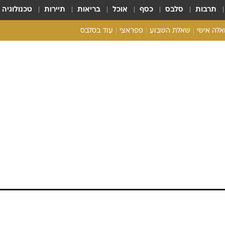
תרבות
סלבס
כסף
אוכל
בריאות
תיירות
טכנולוגיה
ואלה אישי
שאלת השבוע
פפראצי
עוד בסלבס
ריאליטי צ'ק
אונלי פאן
בית המלוכה
כל הכתבות
רכלו לנו