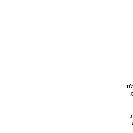
לת
,
ת