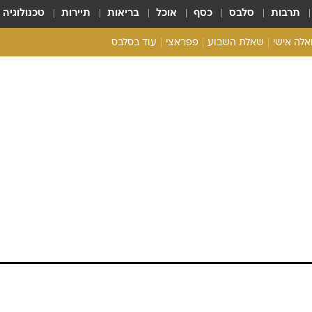
תרבות
סלבס
כסף
אוכל
בריאות
תיירות
טכנולוגיה
ואלה אישי
שאלת השבוע
פפראצי
עוד בסלבס
ריאליטי צ'ק
אונלי פאן
בית המלוכה
כל הכתבות
רכלו לנו