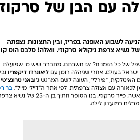
ה עם הבן של סרקוזי
הגיעה לשבוע האופנה בפריז, ובין התצוגות נצפתה
ל נשיא צרפת ניקולא סרקוזי. וואלה! סלבס הוט קוט
ל של כל הזמנים? אז חשבתם. מתברר שיש מי שפועלת
שראל בעולם. אחרי שניהלה רומן עם
ליאונרדו דיקפריו
ובי
ם האיטלקית, "פירלי", העונה לשם המרגש
ג'ובאני טרונצ'טי
ן לכאורה עם אצולה צרפתית. לפי אתר ה"דיילי מייל",
בר רפ
רקוזי, בנו הסופר חתיך בן ה-25 של נשיא צרפת,
מבלים במועדון לילה.