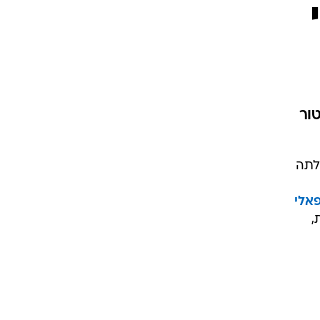
ור
לתה
אלי