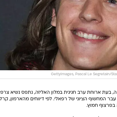
GettyImages, Pascal Le Segretain/Sta
, בעת ארוחת ערב חגיגית במלון האליזה, נתפס נשיא צרפת
עבר המחשוף הציוני של רפאלי. לפי דיווחים מהארמון, קרל
בפרצוף חמוץ.