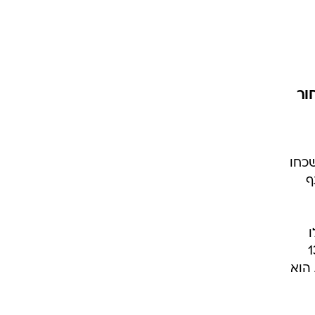
ור
כחו
ף
רמה לעמותת חום, שבראשו עומדת מוזס, שייערך ב13
הוא