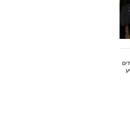
דים
ע