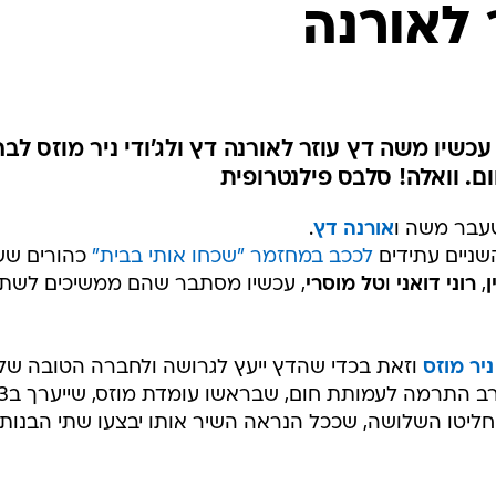
לאורנה
שיו משה דץ עוזר לאורנה דץ ולג'ודי ניר מוזס לבח
. וואלה! סלבס פילנטרופית
שעבר משה ו
אורנה דץ
.
שניים עתידים
לככב במחזמר "שכחו אותי בבית"
כהורים שש
ן
,
רוני דואני
ו
טל מוסרי
, עכשיו מסתבר שהם ממשיכים לשת
 ניר מוזס
וזאת בכדי שהדץ ייעץ לגרושה ולחברה הטובה שלו
בבחירת שיר, אותו ישירו השתיים בערב הת
ליטו השלושה, שככל הנראה השיר אותו יבצעו שתי הבנות 