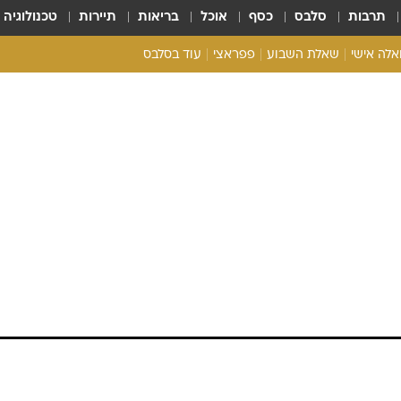
תרבות
סלבס
כסף
אוכל
בריאות
תיירות
טכנולוגיה
ואלה אישי
שאלת השבוע
פפראצי
עוד בסלבס
ריאליטי צ'ק
אונלי פאן
בית המלוכה
כל הכתבות
רכלו לנו