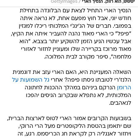
/
יששש, הוא רווק. הנסיך הארי
GettyImages
הנסיך הארי התחיל לצאת עם הבלונדה בתחילת
חודש יוני, אבל חוץ מפעם אחת, לא נראה איתה
בפמובי. חברים של הג'ינג'י המלכותי ריכלו למגזין
"פיפל" כי הארי מאוד נהנה להעביר איתה את הקיץ,
אבל עכשיו הגיע הזמן להשקיע יותר בצבא. "הוא
מאוד מרוכז בקריירה שלו ומעוניין לחזור לאזורי
מלחמה", סיפר מקורב לבית המלוכה.
השאלה המעניינת היא, האם הארי עזב את דוגמנית
הלנז'רי לטובתו גיסתו פיפה? אחרי
גל השמועות על
הרומן
הנרקם ביניהם במהלך ההכנות לחתונה
המלכותית, לא נתפלא שבקרוב הגיסים יהפכו
לנאהבים.
בשבועות הקרובים אמור הארי לטוס לארצות הברית,
שם יתאמן בהטסת הליקופטרים מעל הרי הרוקי,
ויחזור לאנגליה רק לקראת חג הכריסמס. רגע, זה