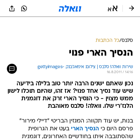
סלבס
/
כל הכתבות
הנסיך הארי פנוי
שירות וואלה! סלבס | צילום: אימאג'בנק -gettyimages
16.8.2011 / 14:16
נכון שאתם ישנים הרבה יותר טוב בלילה בידיעה
שיש עוד נסיך אחד פנוי? אז זהו, שהיום תוכלו לישון
ממש מצוין - כי הנסיך הארי זרק את דוגמנית
הלנז'רי שלו. וואלה! סלבס מאוהבת
בנות, יש עוד תקווה: המגזין הבריטי "דיילי מירור"
פרסם היום כי
הנסיך הארי
בעט את הגרופית
שהסתובבה איתו בחודשיים האחרונים, דוגמנית