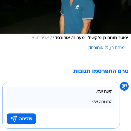
/
יפוטר מנחם בן מ'קשת' ו'מעריב'. אוחובסקי
אביב חופי
מנחם בן
גל אוחובסקי
טרם התפרסמו תגובות