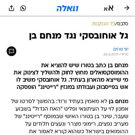
סלבס
/
כל הכתבות
גל אוחובסקי נגד מנחם בן
יוני פרוים
26.6.2011 / 9:10
מנחם בן כתב בטורו שיש להוציא את
ההומוסקסואלים מחוץ לחוק ולהשליך לצינוק את
מי שייצא מהארון בעתיד. גל אוחובסקי משיב לו
אש בפייסבוק ועבודתו במגזין "רייטינג" הופסקה
מנחם בן
לא מאמין בעתיד ורוד: בהמשך לסרטו של
אמנון לוי על העיתונאי ופליט "האח הגדול" בשבוע
שעבר, שיגר בן בטורו האישי שבמוסף "רייטינג" של
מעריב נפצים, רימוני מצרר ונעצים חלודים על
ההומואים בישראל כשהוא קורא לאסור את