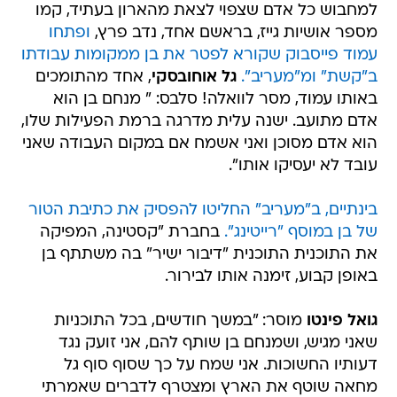
למחבוש כל אדם שצפוי לצאת מהארון בעתיד, קמו
מספר אושיות גייז, בראשם אחד, נדב פרץ,
ופתחו
עמוד פייסבוק שקורא לפטר את בן ממקומות עבודתו
ב"קשת" ומ"מעריב".
גל אוחובסקי
, אחד מהתומכים
באותו עמוד, מסר לוואלה! סלבס: " מנחם בן הוא
אדם מתועב. ישנה עלית מדרגה ברמת הפעילות שלו,
הוא אדם מסוכן ואני אשמח אם במקום העבודה שאני
עובד לא יעסיקו אותו".
בינתיים, ב"מעריב" החליטו להפסיק את כתיבת הטור
של בן במוסף "רייטינג".
בחברת "קסטינה, המפיקה
את התוכנית התוכנית "דיבור ישיר" בה משתתף בן
באופן קבוע, זימנה אותו לבירור.
גואל פינטו
מוסר: "במשך חודשים, בכל התוכניות
שאני מגיש, ושמנחם בן שותף להם, אני זועק נגד
דעותיו החשוכות. אני שמח על כך שסוף סוף גל
מחאה שוטף את הארץ ומצטרף לדברים שאמרתי