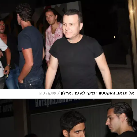
/
אל תדאג, האקססורי מיקי לא פה. איילון
שוקה כהן