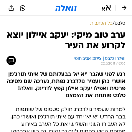
סלבס
/
כל הכתבות
ערב טוב מיקי: יעקב איילון יוצא
לקרוע את העיר
וואלה! סלבס | צילום: אביב חופי
22.5.2011 / 8:06
רגע לפני שהבר 'יא יא' בבעלותם של איתי תורג'מן
אושרי כהן ועמיר גולדברג נפתח, נערכה שם מסיבה
פרטית ואפילו יעקב איילון קפץ לדרינק. וואלה!
סלבס פותחת את הצמצם
למרות שעמיר גולדברג חולק סטטוס של שותפות
בבר החדש 'יא יא' יחד עם איתי תורג'מן ואושרי כהן,
לא העבירו השני והשלישי את כל הערב באירוע
פתיחת הקיץ בחסות ג'וזף גרינקורן. גם סיון אברהמי