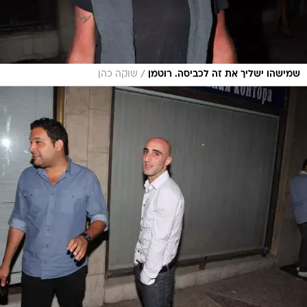
/
שמישהו ישליך את זה לכביסה. רוטמן
שוקה כהן