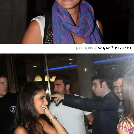
/
פרידה פה? אקראי
שוקה כהן