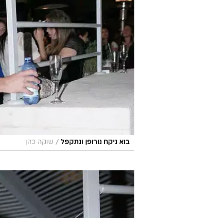
/
בוא ניקח נורופן ונתקפל
שוקה כהן