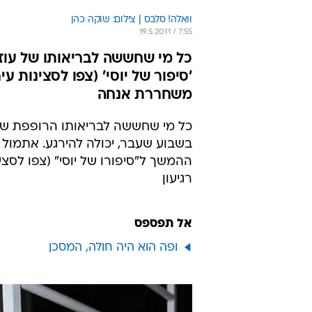
וואלה! סלבס | צילום: שוקה כהן
19.5.2011 / 7:55
כל מי שחששה לבריאותו של עוז ז
'סיפור של יוסי' (צפו לסצינות ע
משחררת אנחה
כל מי שחששה לבריאותו הרופפת של ע
בשבוע שעבר, יכולה להירגע. אתמול 
ההמשך ל"סיפורו של יוסי" (צפו לסצי
רגיעון
אל תפספס
ופה הוא היה חולה, המסכן