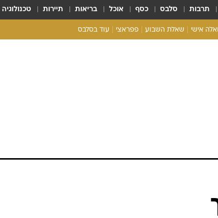
תרבות
סלבס
כסף
אוכל
בריאות
תיירות
טכנולוגיה
ואלה אישי
שאלת השבוע
פפראצי
עוד בסלבס
ריאליטי צ'ק
אונלי פאן
בית המלוכה
כל הכתבות
רכלו לנו