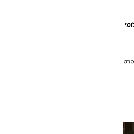
ומי
 סרט