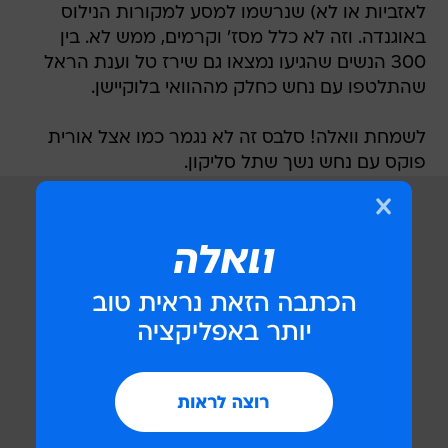
לאזביות או לא) שנרשמו למסע למקורות הנילוס
באוגנדה. וזה לא כלל מסז' וקרמים, ממש לא. בין
300 הנשים שהגיעו נמצאו גם שירז טל וענת הראל
שהתלטפו עם נחש כחלק מההוואי בלוקיישן.
לשמחת וואלה! סלבס זה לא נגמר כמו אצל אורית
פוקס עם נחש נשך שתל סליקון.