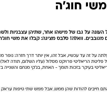
 העונה על גבו של מישהו אחר, שתיהן עצבניות ולשת
מגובבים. וואלה! סלבס מציגה: קבלו את משי חוג'ה
ה על זה עד עכשיו, אבל זהו, אין יותר דרך חזרה: נופר מו
ת האח הגדול היא מודל 2011 של פליטת הריאליטי פרויקט מסלול (עליו השלום, תודה לא
יאליטי בעיקר בזכות תומך - האחת, בג'קי מנחם והשנייה בז
אתם חייבים להודות שהן ממש, אבל ממש שתי טיפות עראק