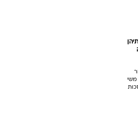
יהן
ר
ל) משי
כות