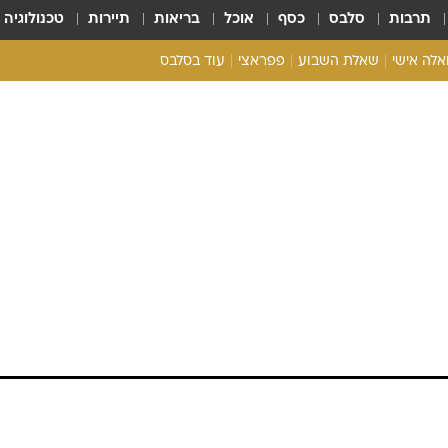
תרבות
סלבס
כסף
אוכל
בריאות
תיירות
טכנולוגיה
ואלה אישי
שאלת השבוע
פפראצי
עוד בסלבס
ריאליטי צ'ק
אונלי פאן
בית המלוכה
כל הכתבות
רכלו לנו