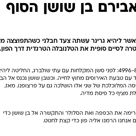
אבירם בן שושן הסוף
כאשר ליהיא גרינר עשתה צעד חבלני כשהתפוצצה מו
ה לסיים סופית את הטלנובלה הטרגדית דרך הפון.
היפים והאמיצים תקציר פרקים 4996-8995: לפני סשן המקלחות עם עתי שולברג, החליטה ליהי
ד עם טבעת האירוסים מחוץ לחייה. וכשבן שושן נכנס אל הב
ה המלוכלכת של שני אלו הושלכה גם על פרצופנו. מאז,
ת מציף כל פיסת מדיה.
רימה את הכפפה ואת הסלולר והתקשרה אל בן שושן כדי
 אנחנו הרמנו אליה פון כדי קצת לחטט.