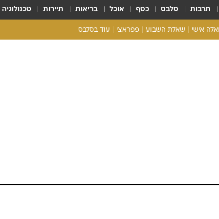
תרבות
סלבס
כסף
אוכל
בריאות
תיירות
טכנולוגיה
ואלה אישי
שאלת השבוע
פפראצי
עוד בסלבס
ריאליטי צ'ק
אונלי פאן
בית המלוכה
כל הכתבות
רכלו לנו