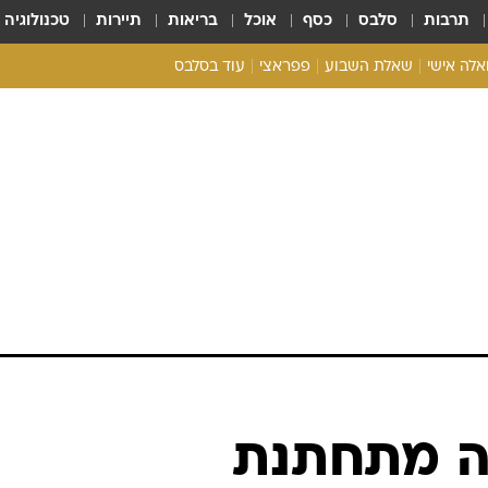
תרבות
סלבס
כסף
אוכל
בריאות
תיירות
טכנולוגיה
ואלה אישי
שאלת השבוע
פפראצי
עוד בסלבס
ריאליטי צ'ק
אונלי פאן
בית המלוכה
כל הכתבות
רכלו לנו
ה מתחתנת