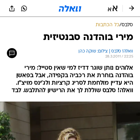
סלבס
/
כל הכתבות
מירי בוהדנה סבנטיזית
וואלה! סלבס | צילום: שוקה כהן
28.3.2011 / 22:25
אלוהים נותן שוגר דדיז למי שאין סטייל: מירי
בוהדנה בוחרת את רכביה בקפידה, אבל בפאשן
היא עדיין מולחמת לסריג קרציות ולג'ינס מויצ"ו.
וואלה! סלבס שוללת לך את הרישיון להתלבש. לבד