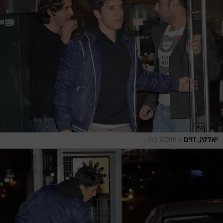
/
יאללה, זזים
שוקה כהן