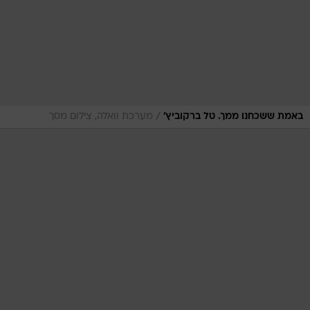
/
באמת ששכחנו ממך. טל ברקוביץ'
מערכת וואלה, צילום מסך