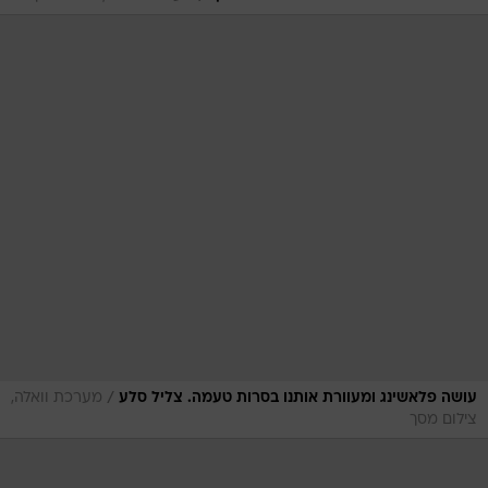
/
עושה פלאשינג ומעוורת אותנו בסרות טעמה. צליל סלע
מערכת וואלה,
צילום מסך