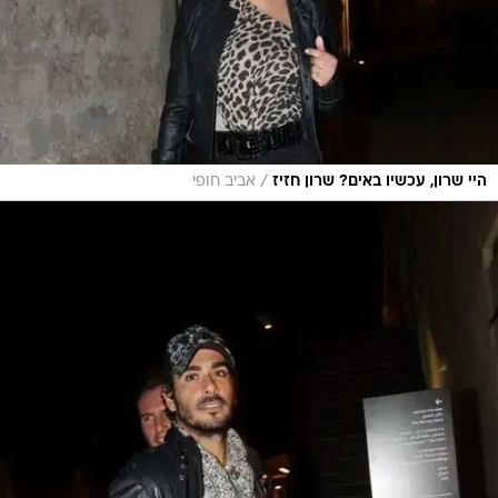
/
היי שרון, עכשיו באים? שרון חזיז
אביב חופי