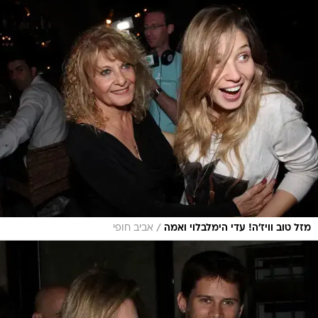
/
מזל טוב וויז'ה! עדי הימלבלוי ואמה
אביב חופי