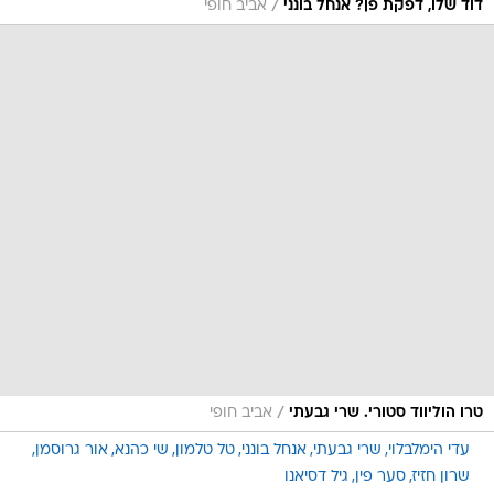
/
דוד שלו, דפקת פן? אנחל בונני
אביב חופי
/
טרו הוליווד סטורי. שרי גבעתי
אביב חופי
עדי הימלבלוי
שרי גבעתי
אנחל בונני
טל טלמון
שי כהנא
אור גרוסמן
שרון חזיז
סער פין
גיל דסיאנו