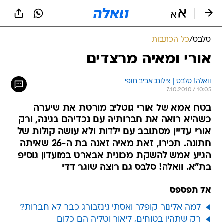
סלבס
/
כל הכתבות
אורי ומאיה מרצדים
וואלה! סלבס | צילום: אביב חופי
7.10.2010 / 10:05
בטח אמא של אורי גוטליב מורטת את שיערה
כשהיא רואה את חברותיה עם נכדיהם בגינה, ורק
אורי עדיין מסתובב עם ילדות ולא עושה קולות של
חתונה. תכירו, זאת מאיה זאנה בת ה-26 שאיתה
הגיע אמש להשקת מכונית אבארט במועדון גוסיפ
בת"א. וואלה! סלבס גם רוצה שוגר דדי
אל תפספס
למה אלינור קופלר ואסתי גינזבורג כבר לא חברות?
רק שתהיו בטוחים, ליאור וטליה הם כלום