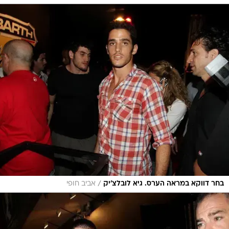
/
בחר דווקא במראה הערס. גיא לובלצ'יק
אביב חופי