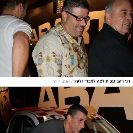
/
רני רהב גנב חולצה לאברי גלעד
אביב חופי