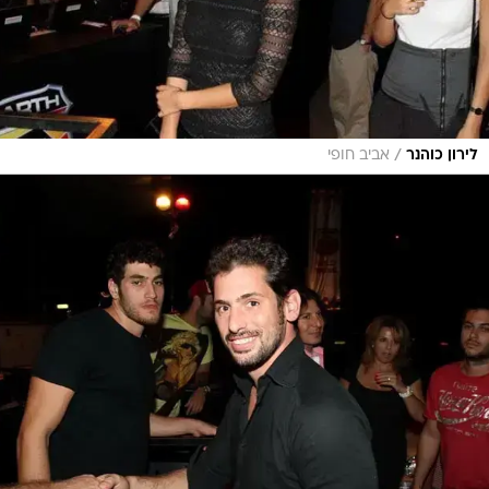
/
לירון כוהנר
אביב חופי