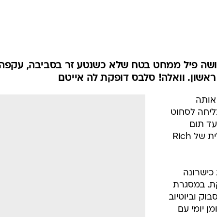
ושה פיל ממחט בטח שלא כשנטע זר בסביבה, עקפה
ראשון. וואלה! סלבס דופקת לה אייטם
אותה
ליחה לסחוט
עד תום
ונבחרה לשמש כפרזנטורית הישראלית של Rich
 כישרונה
קת. במסגרת
וק וביוטיוב
Rich" ותציג יומן יומי עם