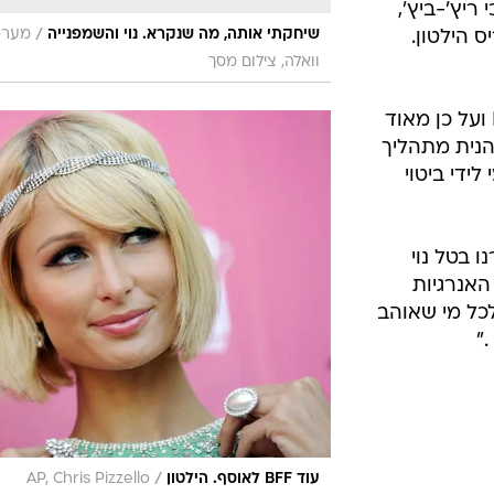
 ריץ'-ביץ',
/
שיחקתי אותה, מה שנקרא. נוי והשמפנייה
מערכ
 הילטון.
וואלה, צילום מסך
- "מאז ומתמיד אהבתי לשתות Rich ועל כן מאוד
הנית מתהליך
ידי ביטוי
סר: "בחרנו בטל נוי
האנרגיות
אים לכל מי שאוהב
."
/
עוד BFF לאוסף. הילטון
AP, Chris Pizzello