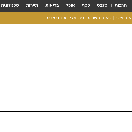
תרבות
סלבס
כסף
אוכל
בריאות
תיירות
טכנולוגיה
ואלה אישי
שאלת השבוע
פפראצי
עוד בסלבס
ריאליטי צ'ק
אונלי פאן
בית המלוכה
כל הכתבות
רכלו לנו