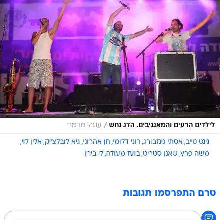
/
לילדים הרעים והמאגניבים. הדג נחש
ענבל מרמרי
נינט טייב
אסתי גינזבורג
רוני דלומי
חן אהרוני
גיא לובלצ'יק
אלין לוי
משה פרץ
שאנן סטריט
בועז מעודה
לי בירן
טרם התפרסמו תגובות