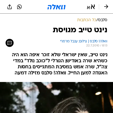
סלבס
/
כל הכתבות
נינט טייב מגויסת
וואלה! סלבס | צילום: ענבל מרמרי
22.7.2010 / 8:13
נינט טייב, שאין ישראלי שלא זוכר איפה הוא היה
כשהיא שרה באודישן הגורלי ל"כוכב נולד" במדי
צה"ל, שרה אמש במסיבת המתגייסים בחסות
האגודה למען החייל. וואלה! סלבס מזילה דמעה