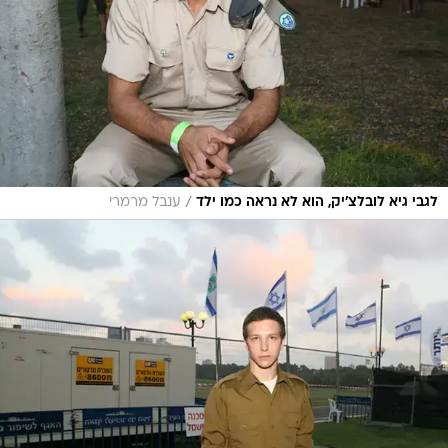
/
לגבי גיא לובלצ'יק, הוא לא נראה כמו ילד
ענבל מרמרי