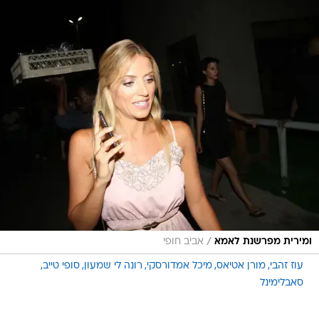
/
ומירית מפרשנת לאמא
אביב חופי
עוז זהבי
מורן אטיאס
מיכל אמדורסקי
רונה לי שמעון
סופי טייב
סאבלימינל