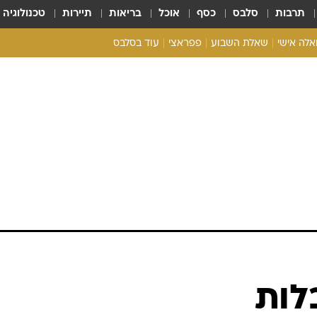
תרבות
סלבס
כסף
אוכל
בריאות
תיירות
טכנולוגיה
ואלה אישי
שאלת השבוע
פפראצי
עוד בסלבס
ריאליטי צ'ק
אונלי פאן
בית המלוכה
כל הכתבות
רכלו לנו
לות