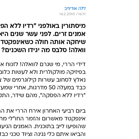
לילה אודינייב
14.2.2010 / 16:11
מיסתורין באולפני "רדיו ללא 
אמנים זרים. לפני עשר שנים הי
שיחקה אותה חולה כשאינפקטד מא
וואלה! סלבס מה יגידו השכנים?
דידי הררי, מי שגרם לוואלה! לזנוח 
בפיזיקה מולקולרית ולא לעשות כלום
נאלץ לסחוב עשרות קילוגרמים של צי
כבד במעלה 50 מדרגות, אחרי 
"רדיו ללא הפסקה", מהם שידר, התק
ביום רביעי האחרון אירח הררי את ה
אינפקטד מאשרום והזמר החו"לי מתי
שהופיעו לייב בתוכנית. האמנים הגיע
והביאו איתם כלי נגינה וציוד טכני כבד,