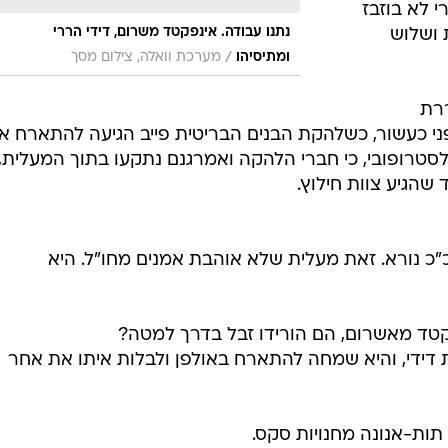
 לא בוזבז
נתנו עבודה. אינפקטד משרום, דידי הררי
 ושלוש
/
ומתיסיהו
מערכת וואלה, צילום מסך
ררת
י כעשור, כשלהקת הבנים הבריטית פייב הגיעה להתארח א
קלסטרופובי, כי חברי הלהקה ואמרגנם נתקעו בתוך המעלית,
 שהגיע צוות חילוץ.
 כ"כ נורא. זאת מעלית שלא אוהבת אמנים מחו"ל. היא
קטד מאשרום, הם הורידו זבל בדרך למטה?
דידי, והיא שמחה להתארח באולפן ולבלות איתו את אחר
תות-אנונה מחנויות סקס.