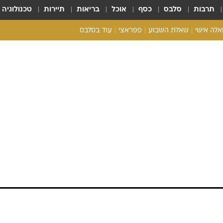
תרבות
סלבס
כסף
אוכל
בריאות
תיירות
טכנולוגיה
ואלה אישי
שאלת השבוע
פפראצי
עוד בסלבס
ריאליטי צ'ק
אונלי פאן
בית המלוכה
כל הכתבות
רכלו לנו