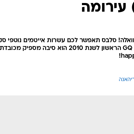
 עירומה
אלה! סלבס תאפשר לכם עשרות אייטמים נוטפי סק
אבל גם שער מלא זימה על גליון GQ הראשון לשנת 2010 הוא סיבה מספיק מכובדת