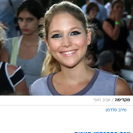
/
מקדימה
אביב חופי
מירב פלדמן