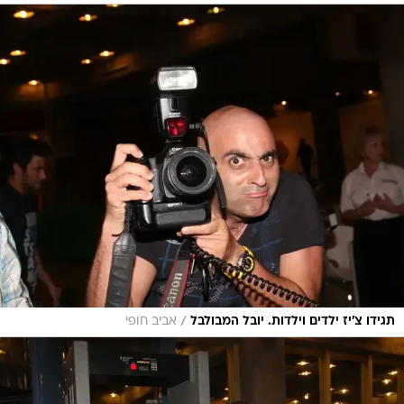
/
תגידו צ'יז ילדים וילדות. יובל המבולבל
אביב חופי