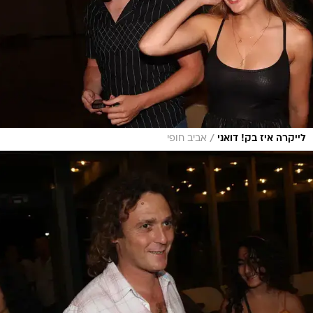
/
לייקרה איז בק! דואני
אביב חופי