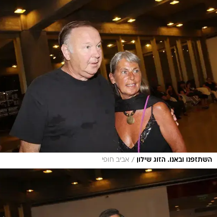
/
השתזפנו ובאנו. הזוג שילון
אביב חופי