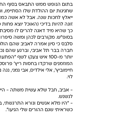
בתום הנופש ממש התבאס בסוף הח
שחגיגות יום ההולדת שלו הסתיימו, וע
ייאלץ לחכות שנה. אבל לא אשה כמו ס
זוגה להיות בדיכי (האוכל יוצא פחות 
כך שהיא מיד דאגה להרים לו מסיב
בסופ"ש. מקורבים לכהן ומשה סיפרו 
סלבס כי סיון אמרה לאביב שהם הולכ
חברה בבר תל אביבי, וברגע שהם נכנס
יותר מ-100 איש צעקו לשף "הפתעה
המוזמנים שרקדו בחסות ריץ' פרוסקו,
חיימוביץ', אלי אילדיס, אבי נמני, נגה נ
לוי.
- אביב, חבל שלא עשית משתה - היינ
לנשנש.
- "היו מלא אנשים ונורא התרגשתי, ב
כשראיתי שגם ההורים שלי הגיעו".