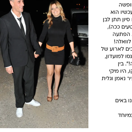
ופשה
כשיו הוא
יון תתן לבן
טעים ככה),
ת הפתעה
לוואלה!
ים לארוע של
ו למועדון,
!". בין
 היו מיקי
יר נאמן וגלית
ו באים
מיוחד