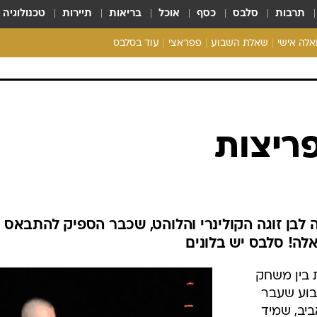
תרבות
סלבס
כסף
אוכל
בריאות
תיירות
טכנולוגיה
ואלה אישי
שאלת השבוע
פפראצי
עוד בסלבס
ריאליטי צ'ק
אונלי פאן
בית המלוכה
כל הכתבות
פריצות
רכלו לנו
בן זוגה הקולינרי והלוהט, שכבר הספיק להתבאס כ
אלה! סלבס יש בלונים
 בין משחק
בוע שעבר
ם הולדתו ה-35 של אביב, שמיד