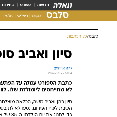
חדשות
ספורט
בחירות
סלבס
מקומי
ריאליטי
עולמי
ו
סלבס
/
כל הכתבות
סיון ואביב סו
לילה אודינייב
28.6.2009 / 13:54
כתבת הספורט עמלה על הפתעה ל
לא מתייחסים ליומולדת שלו. לוו
סיון כהן ואביב משה, הכלאה מוצלחת
השבת לשף העירום, נסעו לאילת בש
כדי לחגוג את יו