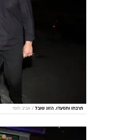
/
תרבחו ותסעדו. הזוג שובל
אביב חופי