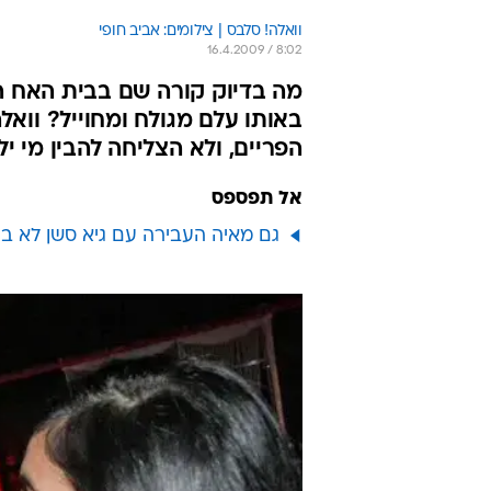
וואלה! סלבס | צילומים: אביב חופי
16.4.2009 / 8:02
מה בדיוק קורה שם בבית האח ה
באותו עלם מגולח ומחוייל? ווא
הפריים, ולא הצליחה להבין מי י
אל תפספס
גם מאיה העבירה עם גיא סשן לא בר