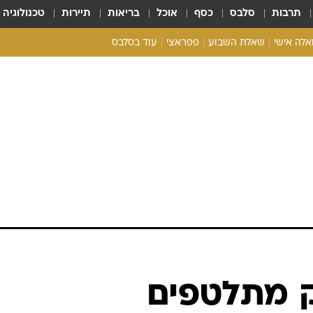
תרבות
סלבס
כסף
אוכל
בריאות
תיירות
טכנולוגיה
ואלה אישי
שאלת השבוע
פפראצי
עוד בסלבס
ריאליטי צ'ק
אונלי פאן
בית המלוכה
כל הכתבות
רכלו לנו
ק מתלטפים