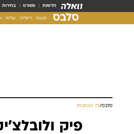
חדשות
ספורט
בחירות
סלבס
מקומי
ריאליטי
עולמי
ו
סלבס
/
כל הכתבות
פיק ולובלצ'י