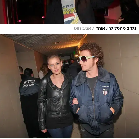
/
נלהב מהסלולרי. אוהד
אביב חופי