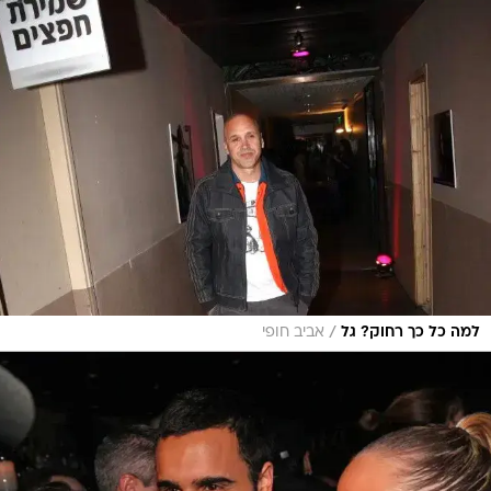
/
למה כל כך רחוק? גל
אביב חופי