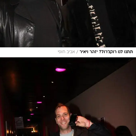
/
תתנו לנו רוקנ'רול? יזהר ויאיר
אביב חופי