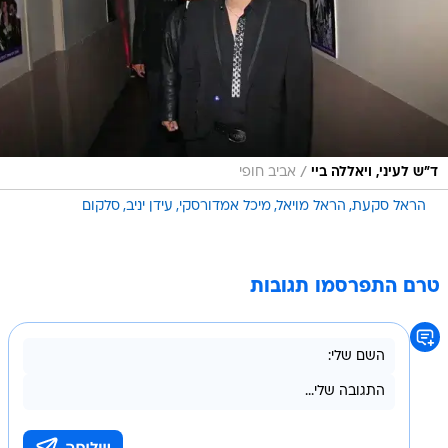
/
ד"ש לעיני, ויאללה ביי
אביב חופי
הראל סקעת
הראל מויאל
מיכל אמדורסקי
עידן יניב
סלקום
טרם התפרסמו תגובות