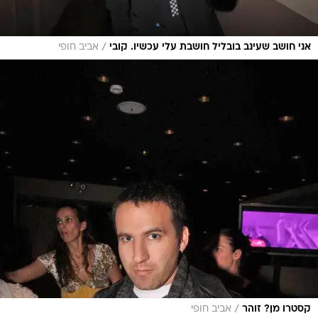
/
אני חושב שעינב בובליל חושבת עלי עכשיו. קובי
אביב חופי
/
קסטרו מן? זוהר
אביב חופי