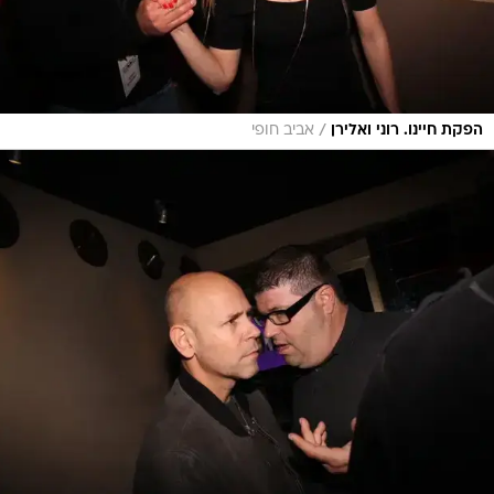
/
הפקת חיינו. רוני ואלירן
אביב חופי