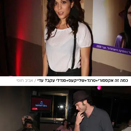
/
כמה זה אקססורי+טרנד+שלייקעס+סנדלי עקב? עדי
אביב חופי