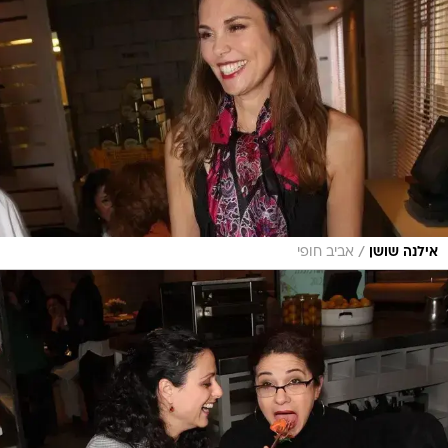
/
אילנה שושן
אביב חופי