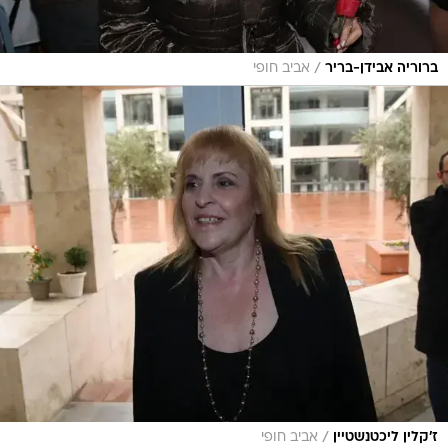
/
ברוריה אבידן-בריר
אביב חופי
/
ז'קלין ליכטנשטיין
אביב חופי