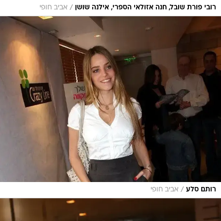
/
רובי פורת שובל, חנה אזולאי הספרי, אילנה שושן
אביב חופי
/
רותם סלע
אביב חופי