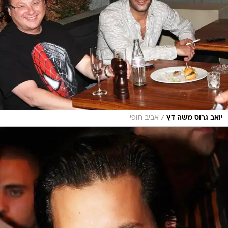
/
יואב גרוס משה דץ
אביב חופי