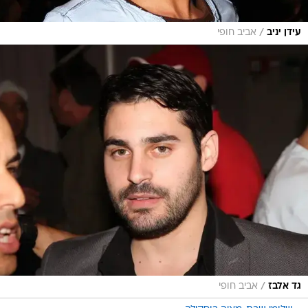
/
עידן יניב
אביב חופי
/
גד אלבז
אביב חופי