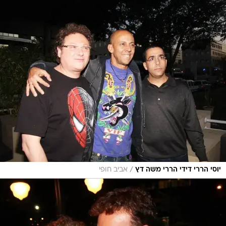
/
יוסי הררי דידי הררי משה דץ
אביב חופי