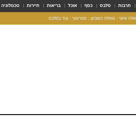
תרבות
סלבס
כסף
אוכל
בריאות
תיירות
טכנולוגיה
ואלה אישי
שאלת השבוע
פפראצי
עוד בסלבס
ריאליטי צ'ק
אונלי פאן
בית המלוכה
כל הכתבות
רכלו לנו