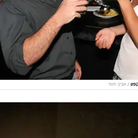
/
פון
אביב חופי