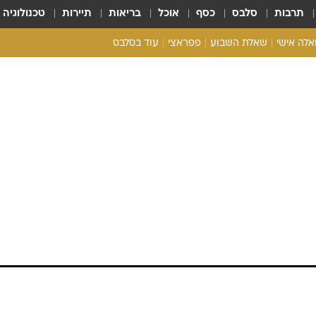
תרבות
סלבס
כסף
אוכל
בריאות
תיירות
טכנולוגיה
ואלה אישי
שאלת השבוע
פפראצי
עוד בסלבס
ריאליטי צ'ק
אונלי פאן
בית המלוכה
כל הכתבות
רכלו לנו