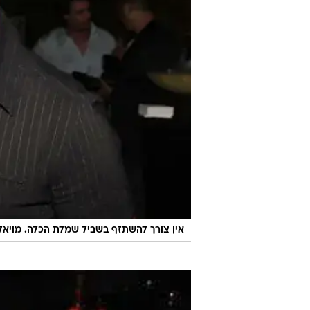
אין צורך להשתזף בשביל שמלת הכלה. מויאל