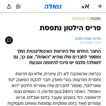
סלבס
/
כל הכתבות
פריס הילטון נתפסת
שירות וואלה! סלבס
27.2.2008 / 11:36
החבר החדש של היורשת האינטליגנטית הולך
ומספר לחברים שלו שהיא "האחת". אם כך, גם
לוואלה! סלבס יש סיכוי להינומה וטבעת
כנראה שהאהבה לא רק עיוורת, אלא גם חרשת
וחסרת מודעות: בנג'י מאדן, חבר להקת הפאנק "גוד
שארלוט", מספר לחברים שלו שפריס הילטון "היא
האחת". האתר ניוז24.קום מדווח, כי השניים נצפו
לראשונה יחד בשבוע שעבר בלוס אנג'לס, ונראו
צמודים מאד בזמן ששקיות עמוסות שופינג מעסיקות