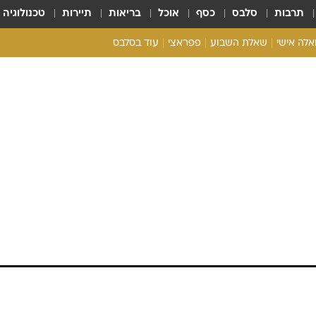
תרבות
סלבס
כסף
אוכל
בריאות
תיירות
טכנולוגיה
ואלה אישי
שאלת השבוע
פפראצי
עוד בסלבס
ריאליטי צ'ק
אונלי פאן
בית המלוכה
כל הכתבות
רכלו לנו