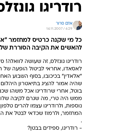
רודריגו גונזל
אדם סרור
14.11.2007 / 6:29
כל מי שקנה כרטיס למחזמר "אלא
להאשים את הקיבה הסוררת של
רודריגו גונזלס, זה שעושה לוואלה! 
לאסאדו, אחראי לביטול הופעה של 
"אלאדין" בכיכובו, בסוף השבוע האחר
שהיה אמור להציג בתיאטרון היהלום 
בוטל, אחרי שרודריגו אכל משהו שכ
ממש היה טרי, מה שגרם לקיבה שלו 
נוספות, ולרודריגו עצמו להרים טלפו
המחזמר, ולרמוז שכדאי לבטל את הה
.
- רודריגו, ספידים בבטן?