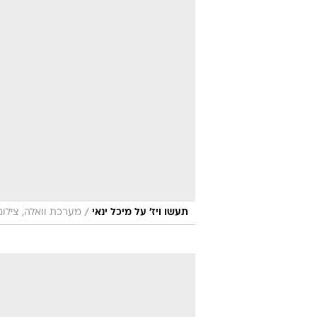
/
תעשו ויז' על מיכל ינאי
מערכת וואלה, צילו