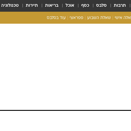
תרבות
סלבס
כסף
אוכל
בריאות
תיירות
טכנולוגיה
ואלה אישי
שאלת השבוע
פפראצי
עוד בסלבס
ריאליטי צ'ק
אונלי פאן
בית המלוכה
כל הכתבות
רכלו לנו